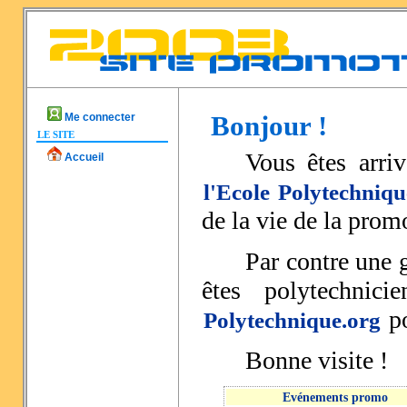
Bonjour !
Me connecter
LE SITE
Vous êtes arri
Accueil
l'Ecole Polytechniqu
de la vie de la prom
Par contre une g
êtes polytechnic
po
Polytechnique.org
Bonne visite !
Evénements promo